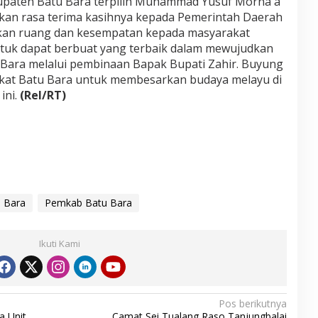
paten Batu Bara terpilih Muhammad Yusuf Morna a
an rasa terima kasihnya kepada Pemerintah Daerah
kan ruang dan kesempatan kepada masyarakat
untuk dapat berbuat yang terbaik dalam mewujudkan
Bara melalui pembinaan Bapak Bupati Zahir. Buyung
kat Batu Bara untuk membesarkan budaya melayu di
ini.
(Rel/RT)
u Bara
Pemkab Batu Bara
Ikuti Kami
Pos berikutnya
a Unit
Camat Sei Tualang Raso Tanjungbalai