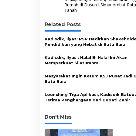
a
Rumah di Dusun I Simanombut Rat
Tanah
v
i
Related Posts
g
a
Kadisdik, Ilyas: PSP Hadirkan Shakehold
s
Pendidikan yang Hebat di Batu Bara
i
Kadisdik, Ilyas : Halal Bi Halal Ini Akan
p
Memperkuat Silaturahmi
o
Masyarakat Ingin Ketum KSJ Pusat Jadi 
s
Batu Bara
Lounching Tiga Aplikasi, Kadisdik Batub
Terima Penghargaan dari Bupati Zahir
Don't Miss