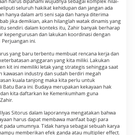
an harus dipahami wujudnya sebagai komplek nilai-
meliputi seluruh hakikat kehidupan dan jangan ada
hanya dalam arti seni saja dan hanya diterima
bab jika demikian, akan hilanglah watak dinamis yang
tu sendiri. dalam konteks itu, Zahir banyak berharap
ur kepengurusan dan lakukan koordinasi dengan
I Perjuangan ini.
urus yang baru terbentu membuat rencana kerja dan
 keterbatasan anggaran yang kita miliki. Lakukan
n kit ini memiliki letak yang strategis sehingga saat
 kawasan industry dan sudah berdiri megah
asan kuala tanjong maka kita perlu untuk
i Batu Bara ini. Budaya merupakan kekayaan hak
aga dan kita daftarkan ke Kemenkumham guna
Zahir.
 Ilyas Sitorus dalam laporannya mengatakan bahwa
yaan harus dapat membawa manfaat bagi para
at pada umumnya. Tidak hanya sebagai sebuah karya
 mampu memberikan efek ganda atau multiplier effect.