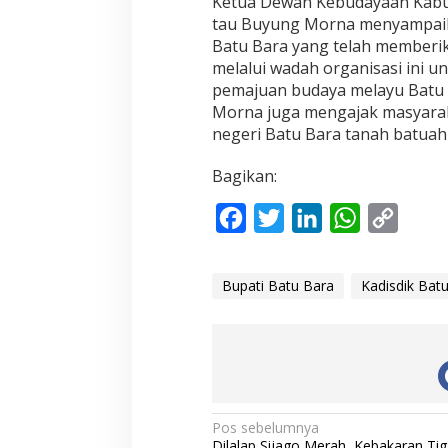
Ketua Dewan Kebudayaan Kabu
tau Buyung Morna menyampaik
Batu Bara yang telah memberi
melalui wadah organisasi ini 
pemajuan budaya melayu Batu 
Morna juga mengajak masyara
negeri Batu Bara tanah batuah 
Bagikan:
F
T
L
W
C
a
w
i
h
o
c
i
n
a
p
Bupati Batu Bara
Kadisdik Bat
e
t
k
t
y
b
t
e
s
L
o
e
d
A
i
o
r
I
p
n
N
k
n
p
k
Pos sebelumnya
Dilalap Sijago Merah, Kebakaran Tig