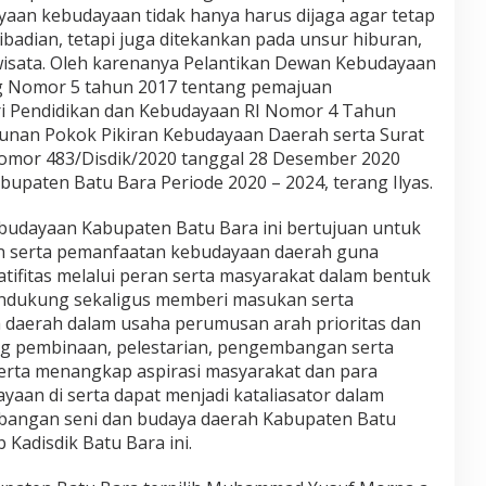
aan kebudayaan tidak hanya harus dijaga agar tetap
ribadian, tetapi juga ditekankan pada unsur hiburan,
wisata. Oleh karenanya Pelantikan Dewan Kebudayaan
g Nomor 5 tahun 2017 tentang pemajuan
i Pendidikan dan Kebudayaan RI Nomor 4 Tahun
nan Pokok Pikiran Kebudayaan Daerah serta Surat
omor 483/Disdik/2020 tanggal 28 Desember 2020
paten Batu Bara Periode 2020 – 2024, terang Ilyas.
budayaan Kabupaten Batu Bara ini bertujuan untuk
n serta pemanfaatan kebudayaan daerah guna
tifitas melalui peran serta masyarakat dalam bentuk
endukung sekaligus memberi masukan serta
daerah dalam usaha perumusan arah prioritas dan
ng pembinaan, pelestarian, pengembangan serta
erta menangkap aspirasi masyarakat dan para
an di serta dapat menjadi kataliasator dalam
angan seni dan budaya daerah Kabupaten Batu
 Kadisdik Batu Bara ini.