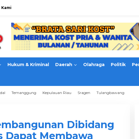
 Kami
Hukum & Kriminal
Daerah
Olahraga
Politik
Pe
dal
Temanggung
Kepulauan Riau
Sragen
Tulangbawang
 Pembangunan Dibidang
s Dapat Membawa