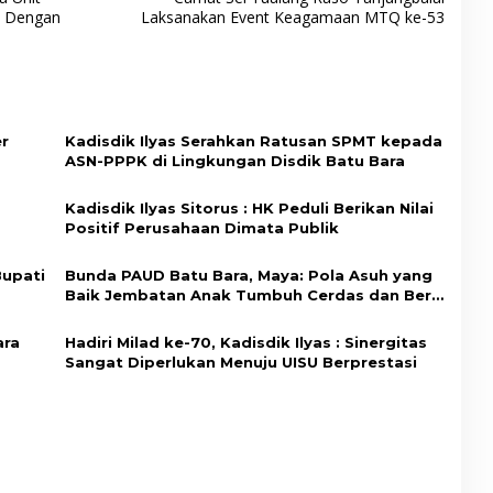
a Dengan
Laksanakan Event Keagamaan MTQ ke-53
er
Kadisdik Ilyas Serahkan Ratusan SPMT kepada
ASN-PPPK di Lingkungan Disdik Batu Bara
Kadisdik Ilyas Sitorus : HK Peduli Berikan Nilai
Positif Perusahaan Dimata Publik
Bupati
Bunda PAUD Batu Bara, Maya: Pola Asuh yang
Baik Jembatan Anak Tumbuh Cerdas dan Ber-
Ahlaq
ara
Hadiri Milad ke-70, Kadisdik Ilyas : Sinergitas
Sangat Diperlukan Menuju UISU Berprestasi