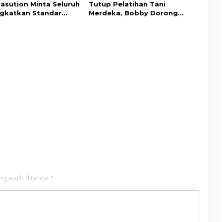
asution Minta Seluruh
Tutup Pelatihan Tani
gkatkan Standar
Merdeka, Bobby Dorong
an Publik
Perkuat Ketahanan Pangan
ng wajib ditandai
*