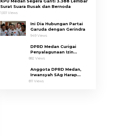
KPU Medan Segera Ganti 3.388 Lembar
Surat Suara Rusak dan Bernoda
1,001 Views
Ini Dia Hubungan Partai
Garuda dengan Gerindra
949 Views
DPRD Medan Curigai
Penyalagunaan Izin
Pembangunan The Riez
882 Views
Condo
Anggota DPRD Medan,
Irwansyah SAg Harap
Pemko Perhatikan Keluhan
811 Views
Dapil III