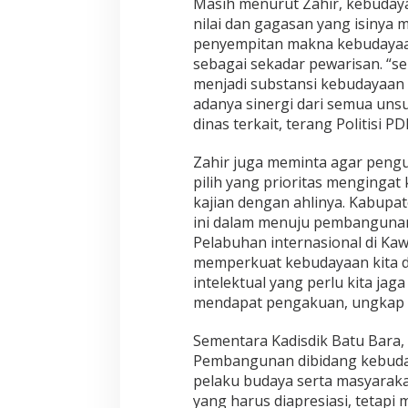
Masih menurut Zahir, kebudaya
e
nilai dan gagasan yang isinya 
m
b
penyempitan makna kebudayaan 
a
sebagai sekadar pewarisan. “se
w
menjadi substansi kebudayaan i
a
adanya sinergi dari semua uns
M
a
dinas terkait, terang Politisi PD
n
f
Zahir juga meminta agar peng
a
pilih yang prioritas mengingat
a
kajian dengan ahlinya. Kabupate
t
ini dalam menuju pembangunan
Pelabuhan internasional di Kaw
memperkuat kebudayaan kita d
intelektual yang perlu kita j
mendapat pengakuan, ungkap 
Sementara Kadisdik Batu Bara,
Pembangunan dibidang kebuda
pelaku budaya serta masyarak
yang harus diapresiasi, tetapi