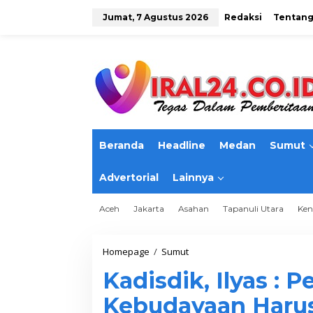
L
e
Jumat, 7 Agustus 2026
Redaksi
Tentang
w
a
t
i
k
e
k
o
n
t
Beranda
Headline
Medan
Sumut
e
n
Advertorial
Lainnya
Aceh
Jakarta
Asahan
Tapanuli Utara
Ken
Homepage
/
Sumut
K
a
Kadisdik, Ilyas :
d
i
Kebudayaan Haru
s