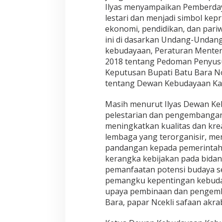
Ilyas menyampaikan Pemberday
lestari dan menjadi simbol kep
ekonomi, pendidikan, dan pari
ini di dasarkan Undang-Undan
kebudayaan, Peraturan Menter
2018 tentang Pedoman Penyusu
Keputusan Bupati Batu Bara N
tentang Dewan Kebudayaan Kabu
Masih menurut Ilyas Dewan Ke
pelestarian dan pengembanga
meningkatkan kualitas dan krea
lembaga yang terorganisir, m
pandangan kepada pemerintah 
kerangka kebijakan pada bida
pemanfaatan potensi budaya s
pemangku kepentingan kebudaya
upaya pembinaan dan pengemb
Bara, papar Ncekli safaan akrab