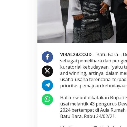
d
a
n
g
K
e
b
u
d
a
y
VIRAL24.CO.ID
– Batu Bara – 
a
sebagai pemelihara dan peng
a
kuratorial kebudayaan. “yaitu 
n
and winning, artinya, dalam me
H
a
usaha-usaha terencana-terpa
r
prioritas pemajuan kebudayaan
u
s
Hal tersebut dikatakan Bupati B
D
usai melantik 43 pengurus De
a
p
2024 bertempat di Aula Rumah 
a
Batu Bara, Rabu 24/02/21.
t
M