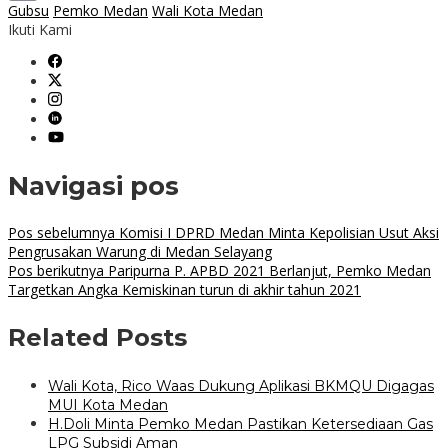
Gubsu
Pemko Medan
Wali Kota Medan
Copy
Ikuti Kami
Link
Navigasi pos
Pos sebelumnya
Komisi I DPRD Medan Minta Kepolisian Usut Aksi
Pengrusakan Warung di Medan Selayang
Pos berikutnya
Paripurna P. APBD 2021 Berlanjut, Pemko Medan
Targetkan Angka Kemiskinan turun di akhir tahun 2021
Related Posts
Wali Kota, Rico Waas Dukung Aplikasi BKMQU Digagas
MUI Kota Medan
H.Doli Minta Pemko Medan Pastikan Ketersediaan Gas
LPG Subsidi Aman