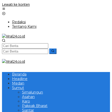
Lewati ke konten
Redaksi
Tentang Kami
Beranda
Headline
Medan
Sumut
Simalungun
Asahan
Karo
Pakpak Bharat
Siantar