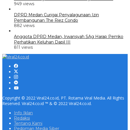
949 views
DPRD Medan Curigai Penyalagunaan Izin
Pembangunan The Riez Condo
882 views
Anggota DPRD Medan, Irwansyah SAg Harap Pemko
Perhatikan Keluhan Dapil III
811 views
Copyright © 2022 Viral24.co.id, PT. Rotama Viral Media. All Rights
Reserved. Viral24.co.id ™ & © 2022 Viral24.co.id.
Info Iklan
Redaksi
Tentang Kami
Pedoman Media Siber