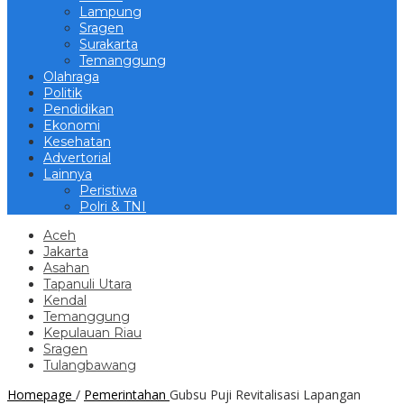
Lampung
Sragen
Surakarta
Temanggung
Olahraga
Politik
Pendidikan
Ekonomi
Kesehatan
Advertorial
Lainnya
Peristiwa
Polri & TNI
Aceh
Jakarta
Asahan
Tapanuli Utara
Kendal
Temanggung
Kepulauan Riau
Sragen
Tulangbawang
Homepage
/
Pemerintahan
Gubsu Puji Revitalisasi Lapangan