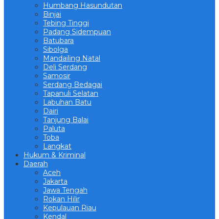
Humbang Hasundutan
Binjai
Tebing Tinggi
Padang Sidempuan
Batubara
Sibolga
Mandailing Natal
Deli Serdang
Samosir
Serdang Bedagai
Tapanuli Selatan
Labuhan Batu
Dairi
Tanjung Balai
Paluta
Toba
Langkat
Hukum & Kriminal
Daerah
Aceh
Jakarta
Jawa Tengah
Rokan Hilir
Kepulauan Riau
Kendal