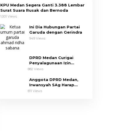
KPU Medan Segera Ganti 3.388 Lembar
Surat Suara Rusak dan Bernoda
1,001 Views
Ini Dia Hubungan Partai
Garuda dengan Gerindra
949 Views
DPRD Medan Curigai
Penyalagunaan Izin
Pembangunan The Riez
882 Views
Condo
Anggota DPRD Medan,
Irwansyah SAg Harap
Pemko Perhatikan Keluhan
811 Views
Dapil III