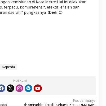
an kemiskinan di Kota Metro.Hal ini dilakukan
s, terpadu, komprehensif, efektif, efisien dan
uran daerah,” pungkasnya.
(Dedi C)
Raperda
Ikuti Kami
Pos berikutnya
bobol
dr Amiruddin Terpilih Sebagai Ketua DKM Raya