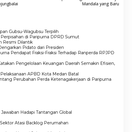
jungbalai
Mandala yang Baru
apan Gubsu-Wagubsu Terpilih
n Perpisahan di Paripurna DPRD Sumut
 Resmi Dilantik
Dengarkan Pidato dari Presiden
urna Pendapat Fraksi-Fraksi Terhadap Ranperda RPJPD
Katakan Pengelolaan Keuangan Daerah Semakin Efisien,
pj Pelaksanaan APBD Kota Medan Batal
tang Perubahan Perda Ketenagakerjaan di Paripurna
 Jawaban Hadapi Tantangan Global
s Sektor Atasi Backlog Perumahan