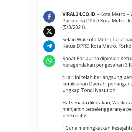
e
t
r
VIRAL24.CO.ID
– Kota Metro – 
o
Paripurna DPRD Kota Metro, ke
R
(5/3/2021).
a
p
Selain Walikota Metro,turut ha
a
t
Ketua DPRD Kota Metro, Fork
P
a
Rapat Paripurna dipimpin Ket
r
beragendakan pengesahan 3 Ra
i
p
u
“Hari ini telah berlangsung p
r
kemiskinan Daerah, penangan
n
ungkap Tondi Nasution.
a
P
Hal senada dikatakan, Walikot
e
n
menjamin terselenggaranya pel
g
berkualitas.
e
s
“ Guna meningkatkan kesejahter
a