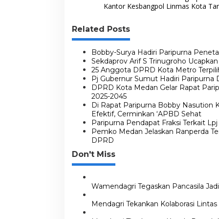
p
n
a
Kantor Kesbangpol Linmas Kota Tan
k
v
Related Posts
i
g
Bobby-Surya Hadiri Paripurna Penet
a
Sekdaprov Arif S Trinugroho Ucapka
25 Anggota DPRD Kota Metro Terpilih
s
Pj Gubernur Sumut Hadiri Paripurna 
i
DPRD Kota Medan Gelar Rapat Parip
2025-2045
p
Di Rapat Paripurna Bobby Nasution 
o
Efektif, Cerminkan ‘APBD Sehat
Paripurna Pendapat Fraksi Terkait L
s
Pemko Medan Jelaskan Ranperda Ten
DPRD
Don't Miss
Wamendagri Tegaskan Pancasila Jadi
Mendagri Tekankan Kolaborasi Linta