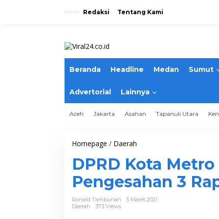
L
e
Redaksi
Tentang Kami
w
a
t
i
k
e
Beranda
Headline
Medan
Sumut
k
o
n
Advertorial
Lainnya
t
e
Aceh
Jakarta
Asahan
Tapanuli Utara
Ken
n
Homepage
/
Daerah
D
P
DPRD Kota Metro 
R
D
Pengesahan 3 Ra
K
o
t
Ronald Tambunan
5 Maret 2021
a
Daerah
373 Views
M