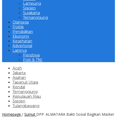
Lampung
Sragen
Surakarta
Temanggung
Olahraga
Politik
Pendidikan
Ekonomi
Kesehatan
Advertorial
Lainnya
Peristiwa
Polri & TNI
Aceh
Jakarta
Asahan
Tapanuli Utara
Kendal
Temanggung
Kepulauan Riau
Sragen
Tulangbawang
Homepage
/
Sumut
DPP. ALMATARA Bakti Sosial Bagikan Masker