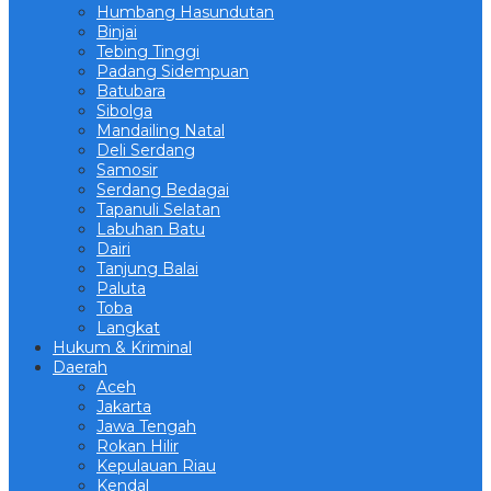
Humbang Hasundutan
Binjai
Tebing Tinggi
Padang Sidempuan
Batubara
Sibolga
Mandailing Natal
Deli Serdang
Samosir
Serdang Bedagai
Tapanuli Selatan
Labuhan Batu
Dairi
Tanjung Balai
Paluta
Toba
Langkat
Hukum & Kriminal
Daerah
Aceh
Jakarta
Jawa Tengah
Rokan Hilir
Kepulauan Riau
Kendal