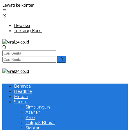
Lewati ke konten
Redaksi
Tentang Kami
Beranda
Headline
Medan
Sumut
Simalungun
Asahan
Karo
Pakpak Bharat
Siantar