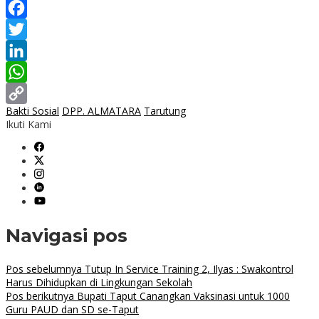
Facebook
Twitter
LinkedIn
WhatsApp
Bakti Sosial
DPP. ALMATARA
Tarutung
Copy
Ikuti Kami
Link
Navigasi pos
Pos sebelumnya
Tutup In Service Training 2, Ilyas : Swakontrol
Harus Dihidupkan di Lingkungan Sekolah
Pos berikutnya
Bupati Taput Canangkan Vaksinasi untuk 1000
Guru PAUD dan SD se-Taput