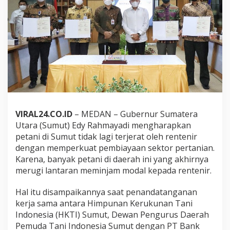
e
r
k
u
a
t
P
e
m
b
i
a
VIRAL24.CO.ID
– MEDAN – Gubernur Sumatera
y
a
Utara (Sumut) Edy Rahmayadi mengharapkan
a
petani di Sumut tidak lagi terjerat oleh rentenir
n
dengan memperkuat pembiayaan sektor pertanian.
P
Karena, banyak petani di daerah ini yang akhirnya
e
r
merugi lantaran meminjam modal kepada rentenir.
t
a
Hal itu disampaikannya saat penandatanganan
n
kerja sama antara Himpunan Kerukunan Tani
i
Indonesia (HKTI) Sumut, Dewan Pengurus Daerah
a
n
Pemuda Tani Indonesia Sumut dengan PT Bank