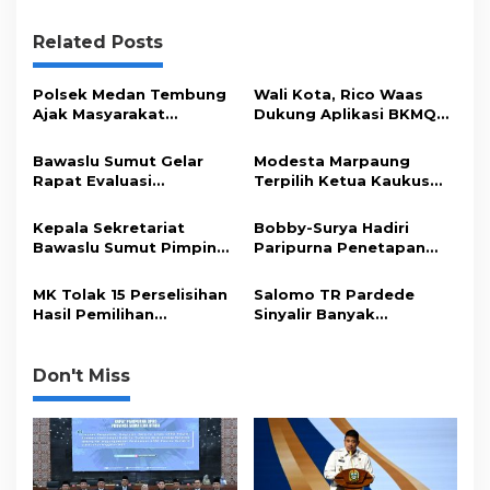
i
g
Related Posts
a
s
Polsek Medan Tembung
Wali Kota, Rico Waas
Ajak Masyarakat
Dukung Aplikasi BKMQU
i
Wujudkan Kota Medan
Digagas MUI Kota Medan
Bebas Macet
p
Bawaslu Sumut Gelar
Modesta Marpaung
Rapat Evaluasi
Terpilih Ketua Kaukus
o
Pemberian Advokasi
Perempuan Parlemen
s
Hukum Dalam
Kota Medan
Kepala Sekretariat
Bobby-Surya Hadiri
Permasalahan
Bawaslu Sumut Pimpin
Paripurna Penetapan
Pengelolaan Anggaran
Apel Pagi Rutin
Gubsu-Wagubsu Terpilih
MK Tolak 15 Perselisihan
Salomo TR Pardede
Hasil Pemilihan
Sinyalir Banyak
Gubernur, Bupati dan
Kebocoran Retribusi
Walikota di Sumut
Pajak Daerah Medan
Don't Miss