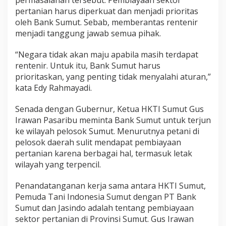
permasalahan tersebut. Pembiayaan sektor
n
pertanian harus diperkuat dan menjadi prioritas
i
oleh Bank Sumut. Sebab, memberantas rentenir
S
u
menjadi tanggung jawab semua pihak.
m
u
“Negara tidak akan maju apabila masih terdapat
t
rentenir. Untuk itu, Bank Sumut harus
T
prioritaskan, yang penting tidak menyalahi aturan,”
i
d
kata Edy Rahmayadi.
a
k
Senada dengan Gubernur, Ketua HKTI Sumut Gus
T
Irawan Pasaribu meminta Bank Sumut untuk terjun
e
ke wilayah pelosok Sumut. Menurutnya petani di
r
j
pelosok daerah sulit mendapat pembiayaan
e
pertanian karena berbagai hal, termasuk letak
r
wilayah yang terpencil.
a
t
Penandatanganan kerja sama antara HKTI Sumut,
R
e
Pemuda Tani Indonesia Sumut dengan PT Bank
n
Sumut dan Jasindo adalah tentang pembiayaan
t
sektor pertanian di Provinsi Sumut. Gus Irawan
e