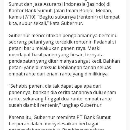
,
Sumut dan Jasa Asuransi Indonesia (Jasindo) di
E
Kantor Bank Sumut, Jalan Imam Bonjol, Medan,
d
Kamis (7/10). “Begitu suburnya (rentenir) di tempat
y
kita, subur sekali,” kata Gubernur.
R
a
h
Gubernur menceritakan pengalamannya bertemu
m
seorang petani yang tercekik rentenir. Padahal si
a
petani baru melakukan panen raya. Meski
y
mendapat hasil panen yang besar, ternyata
a
d
pendapatan yang diterimanya sangat kecil. Bahkan
i
petani yang dimaksud kehilangan tanah seluas
H
empat rante dari enam rante yang dimilikinya.
a
r
“Sehabis panen, dia tak dapat apa apa dari
a
p
panennya, bahkan dia cerita tanahnya dulu enam
k
rante, sekarang tinggal dua rante, empat rante
a
sudah diambil rentenir,” ungkap Gubernur.
n
P
Karena itu, Gubernur meminta PT Bank Sumut
e
t
berperan dalam menyelesaikan berbagai
a