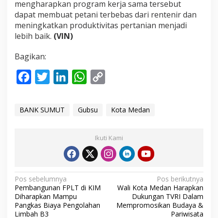
mengharapkan program kerja sama tersebut
n
dapat membuat petani terbebas dari rentenir dan
i
r
meningkatkan produktivitas pertanian menjadi
L
lebih baik.
(VIN)
a
g
Bagikan:
i
F
T
L
W
C
a
w
i
h
o
c
i
n
a
p
BANK SUMUT
Gubsu
Kota Medan
e
t
k
t
y
b
t
e
s
L
Ikuti Kami
o
e
d
A
i
o
r
I
p
n
N
k
n
p
k
Pos sebelumnya
Pos berikutnya
Pembangunan FPLT di KIM
Wali Kota Medan Harapkan
a
Diharapkan Mampu
Dukungan TVRI Dalam
Pangkas Biaya Pengolahan
Mempromosikan Budaya &
v
Limbah B3
Pariwisata