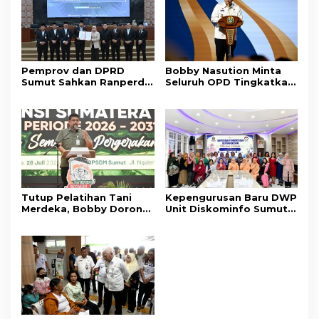
Pemprov dan DPRD
Bobby Nasution Minta
Sumut Sahkan Ranperda
Seluruh OPD Tingkatkan
Pertanggungjawaban
Standar Pelayanan
APBD 2025
Publik
Tutup Pelatihan Tani
Kepengurusan Baru DWP
Merdeka, Bobby Dorong
Unit Diskominfo Sumut
Perkuat Ketahanan
Resmi Terbentuk
Pangan