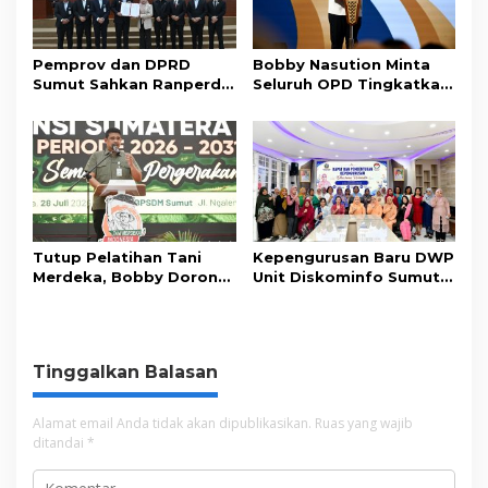
Pemprov dan DPRD
Bobby Nasution Minta
Sumut Sahkan Ranperda
Seluruh OPD Tingkatkan
Pertanggungjawaban
Standar Pelayanan
APBD 2025
Publik
Tutup Pelatihan Tani
Kepengurusan Baru DWP
Merdeka, Bobby Dorong
Unit Diskominfo Sumut
Perkuat Ketahanan
Resmi Terbentuk
Pangan
Tinggalkan Balasan
Alamat email Anda tidak akan dipublikasikan.
Ruas yang wajib
ditandai
*