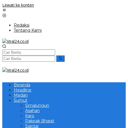
Lewati ke konten
Redaksi
Tentang Kami
Beranda
Headline
Medan
Sumut
Simalungun
Asahan
Karo
Pakpak Bharat
Siantar