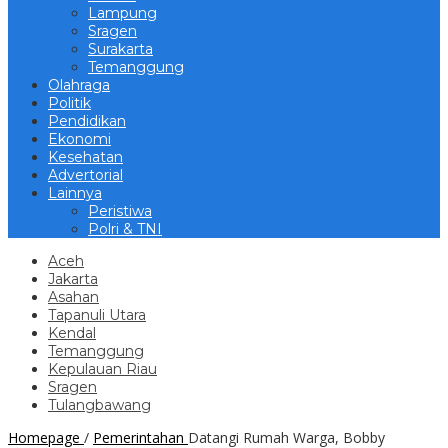
Lampung
Sragen
Surakarta
Temanggung
Olahraga
Politik
Pendidikan
Ekonomi
Kesehatan
Advertorial
Lainnya
Peristiwa
Polri & TNI
Aceh
Jakarta
Asahan
Tapanuli Utara
Kendal
Temanggung
Kepulauan Riau
Sragen
Tulangbawang
Homepage
/
Pemerintahan
Datangi Rumah Warga, Bobby