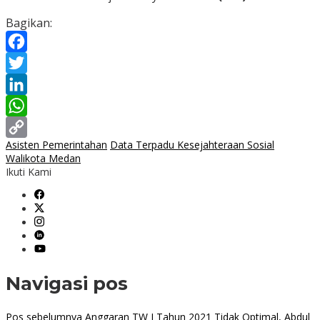
Bagikan:
Facebook
Twitter
LinkedIn
WhatsApp
Asisten Pemerintahan
Data Terpadu Kesejahteraan Sosial
Copy
Walikota Medan
Link
Ikuti Kami
Navigasi pos
Pos sebelumnya
Anggaran TW I Tahun 2021 Tidak Optimal, Abdul