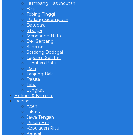
Humbang Hasundutan
Binjai
Tebing Tinggi
Padang Sidempuan
Batubara
Sibolga
Mandailing Natal
Deli Serdang
Samosir
Serdang Bedagai
Tapanuli Selatan
Labuhan Batu
Dairi
Tanjung Balai
Paluta
Toba
Langkat
Hukum & Kriminal
Daerah
Aceh
Jakarta
Jawa Tengah
Rokan Hilir
Kepulauan Riau
Kendal