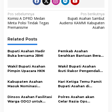
o
r
I
p
n
N
k
n
p
k
Pos sebelumnya
Pos berikutnya
Komisi A DPRD Medan
Bupati Asahan Sambut
a
Minta Polisi Tindak Tegas
Audiensi KAMMI Kabupaten
Premanisme
Asahan
v
i
Related Posts
g
a
Bupati Asahan Hadir
Pemkab Asahan
s
Buka bersama JBMI
Serahkan Bantuan Beras
Kepada 1000 Kaum
i
Dhuafa
Wakil Bupati Asahan
Wakil Bupati Asahan
p
Pimpin Upacara HKN
Ikuti Rakor Pengendalian
Inflasi Tahun 2025
o
Kabupaten Asahan
Hari Ketiga Temu Pamit
s
Masuk Nominasi
Bupati Asahan di
Posyandu Tingkat
Kecamatan
Provinsi
Dinsos Asahan Fasilitasi
Polres Asahan akan
Warga ODGJ untuk
Gelar Razia Ops
Rehabilitasi
Keselamatan Toba 2025