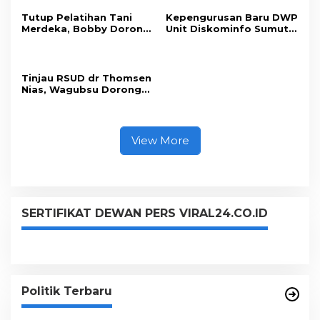
Tutup Pelatihan Tani
Kepengurusan Baru DWP
Merdeka, Bobby Dorong
Unit Diskominfo Sumut
Perkuat Ketahanan
Resmi Terbentuk
Pangan
Tinjau RSUD dr Thomsen
Nias, Wagubsu Dorong
Peningkatan Fasilitas
dan SDM
View More
SERTIFIKAT DEWAN PERS VIRAL24.CO.ID
Politik Terbaru