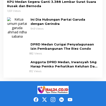
KPU Medan Segera Ganti 3.388 Lembar Surat Suara
Rusak dan Bernoda
1,001 Views
Ini Dia Hubungan Partai Garuda
dengan Gerindra
949 Views
DPRD Medan Curigai Penyalagunaan
Izin Pembangunan The Riez Condo
882 Views
Anggota DPRD Medan, Irwansyah SAg
Harap Pemko Perhatikan Keluhan Dapil
III
812 Views