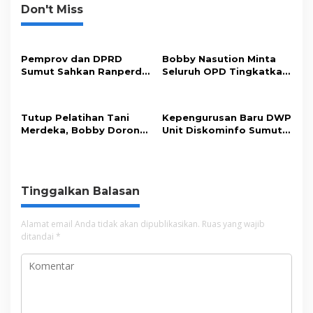
Don't Miss
Pemprov dan DPRD
Bobby Nasution Minta
Sumut Sahkan Ranperda
Seluruh OPD Tingkatkan
Pertanggungjawaban
Standar Pelayanan
APBD 2025
Publik
Tutup Pelatihan Tani
Kepengurusan Baru DWP
Merdeka, Bobby Dorong
Unit Diskominfo Sumut
Perkuat Ketahanan
Resmi Terbentuk
Pangan
Tinggalkan Balasan
Alamat email Anda tidak akan dipublikasikan.
Ruas yang wajib
ditandai
*