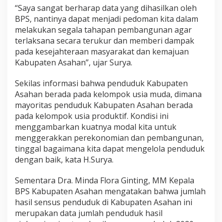
K
“Saya sangat berharap data yang dihasilkan oleh
a
BPS, nantinya dapat menjadi pedoman kita dalam
b
melakukan segala tahapan pembangunan agar
u
p
terlaksana secara terukur dan memberi dampak
a
pada kesejahteraan masyarakat dan kemajuan
t
Kabupaten Asahan”, ujar Surya.
e
n
Sekilas informasi bahwa penduduk Kabupaten
A
s
Asahan berada pada kelompok usia muda, dimana
a
mayoritas penduduk Kabupaten Asahan berada
h
pada kelompok usia produktif. Kondisi ini
a
menggambarkan kuatnya modal kita untuk
n
menggerakkan perekonomian dan pembangunan,
d
i
tinggal bagaimana kita dapat mengelola penduduk
G
dengan baik, kata H.Surya.
e
l
Sementara Dra. Minda Flora Ginting, MM Kepala
a
BPS Kabupaten Asahan mengatakan bahwa jumlah
r
hasil sensus penduduk di Kabupaten Asahan ini
merupakan data jumlah penduduk hasil