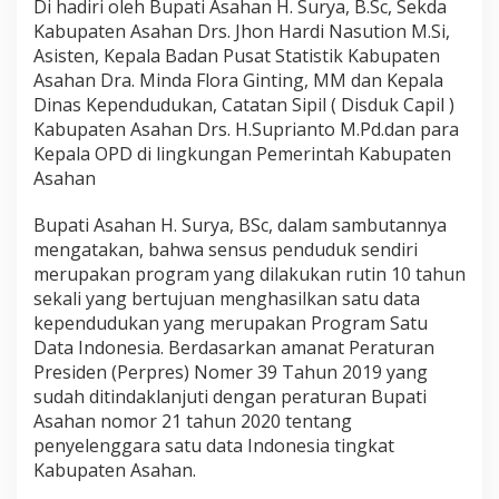
Di hadiri oleh Bupati Asahan H. Surya, B.Sc, Sekda
i
n
Kabupaten Asahan Drs. Jhon Hardi Nasution M.Si,
i
Asisten, Kepala Badan Pusat Statistik Kabupaten
s
Asahan Dra. Minda Flora Ginting, MM dan Kepala
t
Dinas Kependudukan, Catatan Sipil ( Disduk Capil )
r
a
Kabupaten Asahan Drs. H.Suprianto M.Pd.dan para
s
Kepala OPD di lingkungan Pemerintah Kabupaten
i
Asahan
K
e
Bupati Asahan H. Surya, BSc, dalam sambutannya
p
e
mengatakan, bahwa sensus penduduk sendiri
n
merupakan program yang dilakukan rutin 10 tahun
d
sekali yang bertujuan menghasilkan satu data
u
kependudukan yang merupakan Program Satu
d
Data Indonesia. Berdasarkan amanat Peraturan
u
k
Presiden (Perpres) Nomer 39 Tahun 2019 yang
a
sudah ditindaklanjuti dengan peraturan Bupati
n
Asahan nomor 21 tahun 2020 tentang
2
penyelenggara satu data Indonesia tingkat
0
2
Kabupaten Asahan.
0