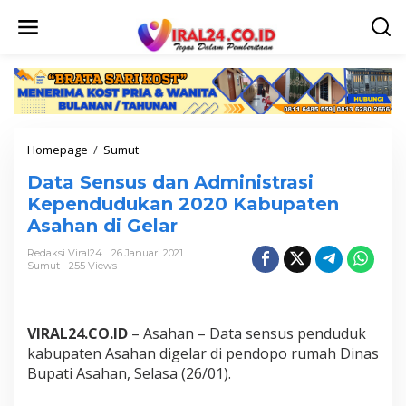
L
e
w
a
t
i
k
e
k
Homepage
/
Sumut
D
o
a
n
Data Sensus dan Administrasi
t
t
a
Kependudukan 2020 Kabupaten
e
S
n
Asahan di Gelar
e
n
Redaksi Viral24
26 Januari 2021
s
Sumut
255 Views
u
s
d
a
VIRAL24.CO.ID
– Asahan – Data sensus penduduk
n
kabupaten Asahan digelar di pendopo rumah Dinas
A
Bupati Asahan, Selasa (26/01).
d
m