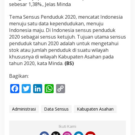
sebesar 1,38%., Jelas Minda
Tema Sensus Penduduk 2020, mencatat Indonesia
menuju satu data kependudukan, menuju
Indonesia maju. Di Indonesia sensus penduduk
2020 sebagai sensus ketujuh. Tujuan utama sensus
penduduk tahun 2020 adalah untuk mengetahui
stok atau jumlah penduduk di suatu wilayah
khususnya di wilayah Kabupaten Asahan pada
tahun 2020, kata Minda.
(BS)
Bagikan:
F
T
L
W
C
a
w
i
h
o
c
i
n
a
p
Administrasi
Data Sensus
Kabupaten Asahan
e
t
k
t
y
b
t
e
s
L
Ikuti Kami
o
e
d
A
i