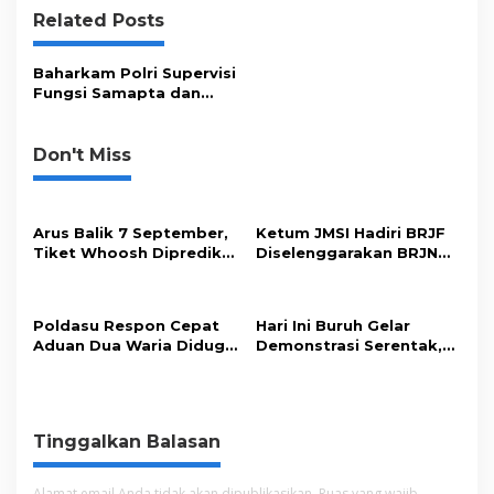
i
Related Posts
g
a
Baharkam Polri Supervisi
s
Fungsi Samapta dan
Pam Obvit di Polda
i
Sumut
p
Don't Miss
o
s
Arus Balik 7 September,
Ketum JMSI Hadiri BRJF
Tiket Whoosh Diprediksi
Diselenggarakan BRJN
Tembus 21 Ribu
dan IHJ di Tiongkok
Penumpang
Poldasu Respon Cepat
Hari Ini Buruh Gelar
Aduan Dua Waria Diduga
Demonstrasi Serentak,
Korban Pemerasan
Mogok Nasional Jadi
Opsi?
Tinggalkan Balasan
Alamat email Anda tidak akan dipublikasikan.
Ruas yang wajib