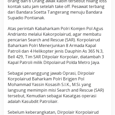
orang dan 6 Orang awak kabin tersebut hilang loss
a
kontak satu jam setelah take off. Pesawat terbang
,
dari Bandara Soetta Tangerang menuju Bandara
K
o
Supadio Pontianak.
r
p
Atas perintah Kabaharkam Polri Komjen Pol Agus
o
Andrianto melalui Kakorpolairud, agar membatu
l
pencarian Search and Rescue (SAR). Korpolairud
a
i
Baharkam Polri Menerjunkan 8 Armada Kapal
r
Patroli dan 4 Helikopter jenis Dauphin As 365 N.3,
u
Bell 429, Tim SAR Ditpolair Korpolair, diatambah 3
d
Kapal Patroli milik Ditpolairud Polda Metro Jaya.
B
a
h
Sebagai penanggung jawab Oprasi, Dirpolair
a
Korpolairud Baharkam Polri Brigjen Pol
r
Mohammad Yassin Kosasih S.I.K., M.Si. yang
k
langsung memimpin misi Search and Rescue (SAR)
a
tersebut, Kemudian sebagai Kasatgas operasi
m
P
adalah Kasubdit Patroliair.
o
l
Sebelum keberangkatan, Dirpolair Korpolairud
r