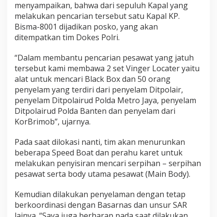
menyampaikan, bahwa dari sepuluh Kapal yang
i
melakukan pencarian tersebut satu Kapal KP.
K
e
Bisma-8001 dijadikan posko, yang akan
r
ditempatkan tim Dokes Polri.
a
h
“Dalam membantu pencarian pesawat yang jatuh
k
tersebut kami membawa 2 set Vinger Locater yaitu
a
n
alat untuk mencari Black Box dan 50 orang
9
penyelam yang terdiri dari penyelam Ditpolair,
K
penyelam Ditpolairud Polda Metro Jaya, penyelam
a
Ditpolairud Polda Banten dan penyelam dari
p
a
KorBrimob”, ujarnya.
l
d
Pada saat dilokasi nanti, tim akan menurunkan
a
beberapa Speed Boat dan perahu karet untuk
n
melakukan penyisiran mencari serpihan – serpihan
4
H
pesawat serta body utama pesawat (Main Body).
e
l
Kemudian dilakukan penyelaman dengan tetap
i
berkoordinasi dengan Basarnas dan unsur SAR
lainya. “Saya juga berharap pada saat dilakukan