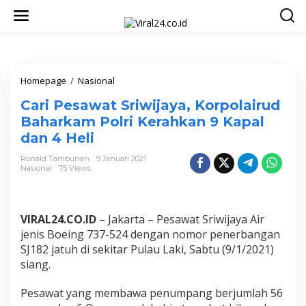
L
e
w
a
t
i
k
Homepage
/
Nasional
C
e
a
Cari Pesawat Sriwijaya, Korpolairud
k
r
o
i
Baharkam Polri Kerahkan 9 Kapal
n
P
dan 4 Heli
t
e
e
s
Ronald Tambunan
9 Januari 2021
n
a
Nasional
75 Views
w
a
t
S
VIRAL24.CO.ID
– Jakarta
– Pesawat Sriwijaya Air
r
jenis Boeing 737-524 dengan nomor penerbangan
i
SJ182 jatuh di sekitar Pulau Laki, Sabtu (9/1/2021)
w
siang
.
i
j
a
Pesawat yang membawa penumpang berjumlah 56
y