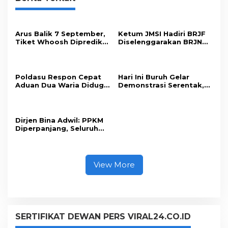
Arus Balik 7 September,
Ketum JMSI Hadiri BRJF
Tiket Whoosh Diprediksi
Diselenggarakan BRJN
Tembus 21 Ribu
dan IHJ di Tiongkok
Penumpang
Poldasu Respon Cepat
Hari Ini Buruh Gelar
Aduan Dua Waria Diduga
Demonstrasi Serentak,
Korban Pemerasan
Mogok Nasional Jadi
Opsi?
Dirjen Bina Adwil: PPKM
Diperpanjang, Seluruh
Daerah Berstatus Level 1
View More
SERTIFIKAT DEWAN PERS VIRAL24.CO.ID