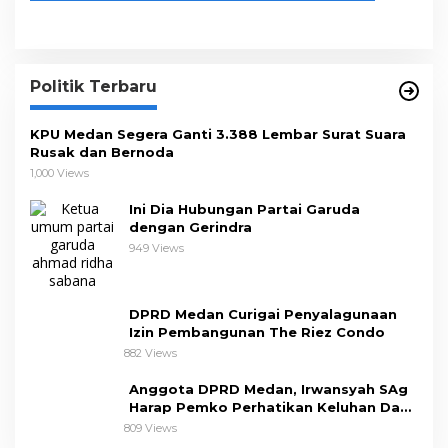
Politik Terbaru
KPU Medan Segera Ganti 3.388 Lembar Surat Suara
Rusak dan Bernoda
1,000 Views
Ini Dia Hubungan Partai Garuda
dengan Gerindra
949 Views
DPRD Medan Curigai Penyalagunaan
Izin Pembangunan The Riez Condo
882 Views
Anggota DPRD Medan, Irwansyah SAg
Harap Pemko Perhatikan Keluhan Dapil
III
809 Views