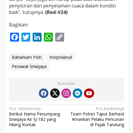
penyisiran dan penyelaman cuaca dalam kondisi
baik”, tutupnya.
(Red-V24)
Bagikan:
F
T
L
W
C
a
w
i
h
o
c
i
n
a
p
Baharkam Polri
Korpolairud
e
t
k
t
y
Pesawat Sriwijaya
b
t
e
s
L
o
e
d
A
i
Ikuti Kami
o
r
I
p
n
k
n
p
k
N
Pos sebelumnya
Pos berikutnya
Berikut Nama Penumpang
Team Polres Taput Berhasil
a
Sriwijaya Air SJ-182 yang
Amankan Pelaku Pencurian
Hilang Kontak
di Pajak Tarutung
v