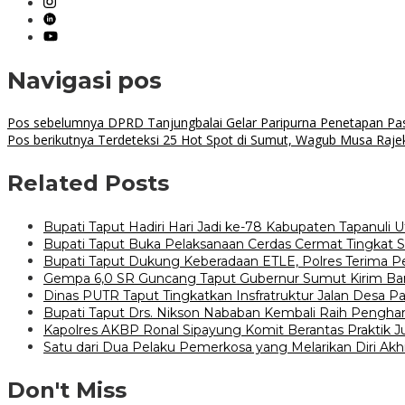
Navigasi pos
Pos sebelumnya
DPRD Tanjungbalai Gelar Paripurna Penetapan Pasa
Pos berikutnya
Terdeteksi 25 Hot Spot di Sumut, Wagub Musa Raje
Related Posts
Bupati Taput Hadiri Hari Jadi ke-78 Kabupaten Tapanuli U
Bupati Taput Buka Pelaksanaan Cerdas Cermat Tingkat
Bupati Taput Dukung Keberadaan ETLE, Polres Terima P
Gempa 6,0 SR Guncang Taput Gubernur Sumut Kirim Ba
Dinas PUTR Taput Tingkatkan Insfratruktur Jalan Desa Pa
Bupati Taput Drs. Nikson Nababan Kembali Raih Penghar
Kapolres AKBP Ronal Sipayung Komit Berantas Praktik J
Satu dari Dua Pelaku Pemerkosa yang Melarikan Diri Akhi
Don't Miss