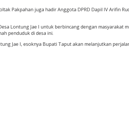
oltak Pakpahan juga hadir Anggota DPRD Dapil IV Arifin Ru
sa Lontung Jae I untuk berbincang dengan masyarakat me
ah penduduk di desa ini.
ng Jae I, esoknya Bupati Taput akan melanjutkan perjala