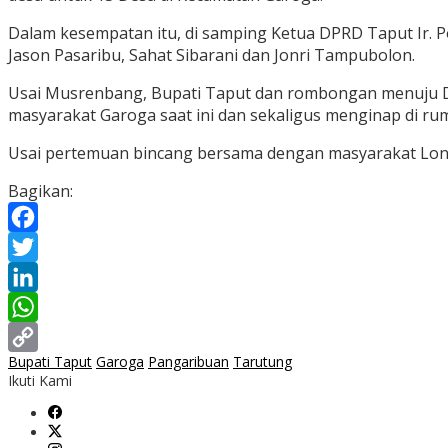
Dalam kesempatan itu, di samping Ketua DPRD Taput Ir. P
Jason Pasaribu, Sahat Sibarani dan Jonri Tampubolon.
Usai Musrenbang, Bupati Taput dan rombongan menuju De
masyarakat Garoga saat ini dan sekaligus menginap di rum
Usai pertemuan bincang bersama dengan masyarakat Lontu
Bagikan:
Facebook
Twitter
LinkedIn
WhatsApp
Bupati Taput
Garoga
Pangaribuan
Tarutung
Copy
Ikuti Kami
Link