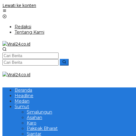
Lewati ke konten
Redaksi
Tentang Kami
Beranda
Headline
Medan
Sumut
Simalungun
Asahan
Karo
Pakpak Bharat
Siantar