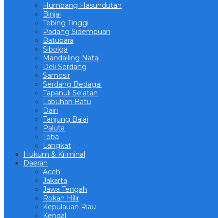
Humbang Hasundutan
Binjai
Tebing Tinggi
Padang Sidempuan
Batubara
Sibolga
Mandailing Natal
Deli Serdang
Samosir
Serdang Bedagai
Tapanuli Selatan
Labuhan Batu
Dairi
Tanjung Balai
Paluta
Toba
Langkat
Hukum & Kriminal
Daerah
Aceh
Jakarta
Jawa Tengah
Rokan Hilir
Kepulauan Riau
Kendal