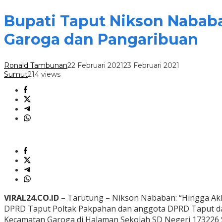
Bupati Taput Nikson Nababa
Garoga dan Pangaribuan
Ronald Tambunan
22 Februari 2021
23 Februari 2021
Sumut
214 views
VIRAL24.CO.ID
– Tarutung – Nikson Nababan: “Hingga Akh
DPRD Taput Poltak Pakpahan dan anggota DPRD Taput dar
Kecamatan Garoga di Halaman Sekolah SD Negeri 173226 S