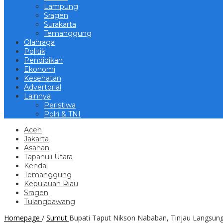
Lampung
Sragen
Surakarta
Temanggung
Olahraga
Politik
Pendidikan
Ekonomi
Kesehatan
Advertorial
Lainnya
Peristiwa
Polri & TNI
Aceh
Jakarta
Asahan
Tapanuli Utara
Kendal
Temanggung
Kepulauan Riau
Sragen
Tulangbawang
Homepage
/
Sumut
Bupati Taput Nikson Nababan, Tinjau Langsung