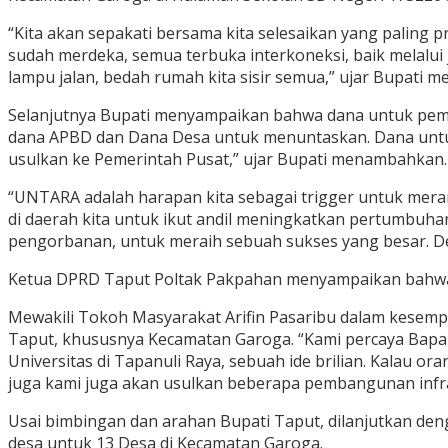
“Kita akan sepakati bersama kita selesaikan yang paling pr
sudah merdeka, semua terbuka interkoneksi, baik melalui
lampu jalan, bedah rumah kita sisir semua,” ujar Bupati 
Selanjutnya Bupati menyampaikan bahwa dana untuk pemba
dana APBD dan Dana Desa untuk menuntaskan. Dana untu
usulkan ke Pemerintah Pusat,” ujar Bupati menambahkan.
“UNTARA adalah harapan kita sebagai trigger untuk meran
di daerah kita untuk ikut andil meningkatkan pertumbuhan
pengorbanan, untuk meraih sebuah sukses yang besar. 
Ketua DPRD Taput Poltak Pakpahan menyampaikan bahwa apa
Mewakili Tokoh Masyarakat Arifin Pasaribu dalam kese
Taput, khususnya Kecamatan Garoga. “Kami percaya Bapa
Universitas di Tapanuli Raya, sebuah ide brilian. Kalau 
juga kami juga akan usulkan beberapa pembangunan infras
Usai bimbingan dan arahan Bupati Taput, dilanjutkan de
desa untuk 13 Desa di Kecamatan Garoga.