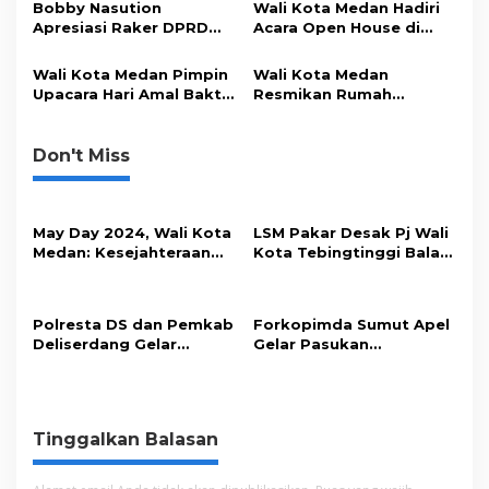
s
Medan
2026
Bobby Nasution
Wali Kota Medan Hadiri
Apresiasi Raker DPRD
Acara Open House di
Medan untuk
Kediaman Camat
Kesejahteraan
Tuntungan
Wali Kota Medan Pimpin
Wali Kota Medan
Masyarakat
Upacara Hari Amal Bakti
Resmikan Rumah
ke-79 di Asrama Haji
Perlindungan Sosial di
Medan Tuntungan
Don't Miss
May Day 2024, Wali Kota
LSM Pakar Desak Pj Wali
Medan: Kesejahteraan
Kota Tebingtinggi Balas
Buruh Ditingkatkan
Surat DPRD
Polresta DS dan Pemkab
Forkopimda Sumut Apel
Deliserdang Gelar
Gelar Pasukan
Olahraga Bersama
Kunjungan Ibu Negara
Tinggalkan Balasan