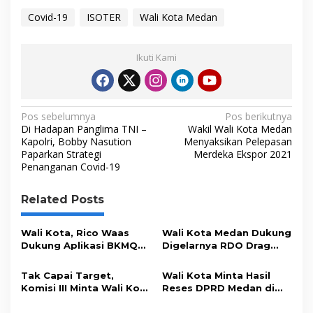
c
i
n
a
p
s
Covid-19
ISOTER
Wali Kota Medan
i
e
t
k
t
y
l
i
b
t
e
s
L
Ikuti Kami
t
o
e
d
A
i
a
s
o
r
I
p
n
I
s
N
k
n
p
k
Pos sebelumnya
Pos berikutnya
o
Di Hadapan Panglima TNI –
Wakil Wali Kota Medan
a
t
Kapolri, Bobby Nasution
Menyaksikan Pelepasan
e
Paparkan Strategi
Merdeka Ekspor 2021
v
r
Penanganan Covid-19
i
g
Related Posts
a
s
Wali Kota, Rico Waas
Wali Kota Medan Dukung
Dukung Aplikasi BKMQU
Digelarnya RDO Drag
i
Digagas MUI Kota Medan
Race & Drag Bike
p
Tak Capai Target,
Wali Kota Minta Hasil
Komisi III Minta Wali Kota
Reses DPRD Medan di
o
Evaluasi Kinerja Bapenda
Tuangkan Dalam RKPD