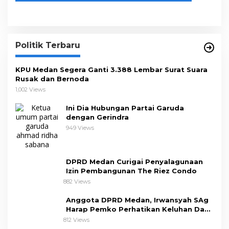
Politik Terbaru
KPU Medan Segera Ganti 3.388 Lembar Surat Suara
Rusak dan Bernoda
1,002 Views
Ini Dia Hubungan Partai Garuda
dengan Gerindra
949 Views
DPRD Medan Curigai Penyalagunaan
Izin Pembangunan The Riez Condo
882 Views
Anggota DPRD Medan, Irwansyah SAg
Harap Pemko Perhatikan Keluhan Dapil
III
812 Views