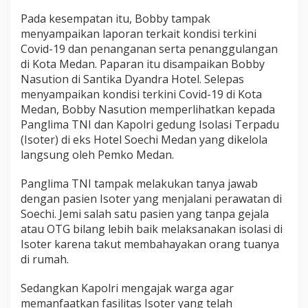
g
Pada kesempatan itu, Bobby tampak
i
menyampaikan laporan terkait kondisi terkini
P
a
Covid-19 dan penanganan serta penanggulangan
n
di Kota Medan. Paparan itu disampaikan Bobby
g
Nasution di Santika Dyandra Hotel. Selepas
l
menyampaikan kondisi terkini Covid-19 di Kota
i
m
Medan, Bobby Nasution memperlihatkan kepada
a
Panglima TNI dan Kapolri gedung Isolasi Terpadu
T
(Isoter) di eks Hotel Soechi Medan yang dikelola
N
langsung oleh Pemko Medan.
I
d
a
Panglima TNI tampak melakukan tanya jawab
n
dengan pasien Isoter yang menjalani perawatan di
K
Soechi. Jemi salah satu pasien yang tanpa gejala
a
atau OTG bilang lebih baik melaksanakan isolasi di
p
Isoter karena takut membahayakan orang tuanya
o
l
di rumah.
r
i
Sedangkan Kapolri mengajak warga agar
,
memanfaatkan fasilitas Isoter yang telah
A