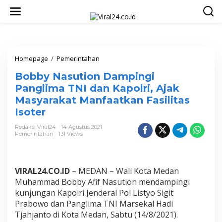
L
e
w
a
t
i
k
Homepage
/
Pemerintahan
B
e
o
Bobby Nasution Dampingi
k
b
o
b
Panglima TNI dan Kapolri, Ajak
n
y
Masyarakat Manfaatkan Fasilitas
t
N
Isoter
e
a
n
s
Redaksi Viral24
14 Agustus 2021
u
Pemerintahan
131 Views
t
i
o
n
VIRAL24.CO.ID
– MEDAN – Wali Kota Medan
D
Muhammad Bobby Afif Nasution mendampingi
a
kunjungan Kapolri Jenderal Pol Listyo Sigit
m
p
Prabowo dan Panglima TNI Marsekal Hadi
i
Tjahjanto di Kota Medan, Sabtu (14/8/2021).
n