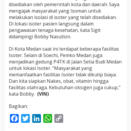
disediakan oleh pemerintah kota dan daerah. Saya
j
a
mengajak masyarakat yang Isoman untuk
k
melakukan isolasi di isoter yang telah disediakan.
M
Di lokasi isoter pasien langsung dalam
a
pengawasan tenaga kesehatan, kata Sigit
s
y
didampingi Bobby Nasution.
a
r
Di Kota Medan saat ini terdapat beberapa fasilitas
a
Isoter. Selain di Soechi, Pemko Medan juga
k
menjadikan gedung P4TK di Jalan Setia Budi Medan
a
t
untuk lokasi Isoter. “Masyarakat yang
M
memanfaatkan fasilitas Isoter tidak dikutip biaya.
a
Dan kita siapkan Nakes, obat, vitamin hingga
n
fasilitas olahraga. Kebutuhan oksigen juga cukup,”
f
kata Bobby.
(VIN)
a
a
t
Bagikan:
k
a
F
T
L
W
C
n
F
a
w
i
h
o
a