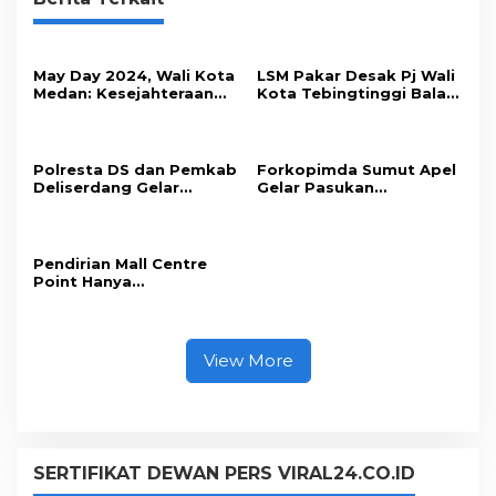
May Day 2024, Wali Kota
LSM Pakar Desak Pj Wali
Medan: Kesejahteraan
Kota Tebingtinggi Balas
Buruh Ditingkatkan
Surat DPRD
Polresta DS dan Pemkab
Forkopimda Sumut Apel
Deliserdang Gelar
Gelar Pasukan
Olahraga Bersama
Kunjungan Ibu Negara
Pendirian Mall Centre
Point Hanya
Berdasarkan Putusan
Pengadilan Bukan SIMB
View More
SERTIFIKAT DEWAN PERS VIRAL24.CO.ID