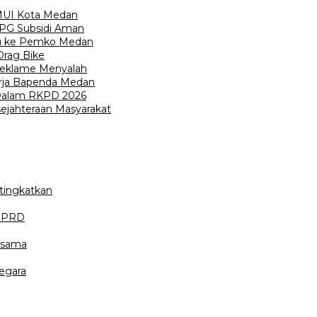
 MUI Kota Medan
LPG Subsidi Aman
iru ke Pemko Medan
Drag Bike
Reklame Menyalah
nerja Bapenda Medan
 Dalam RKPD 2026
ejahteraan Masyarakat
tingkatkan
 DPRD
rsama
egara