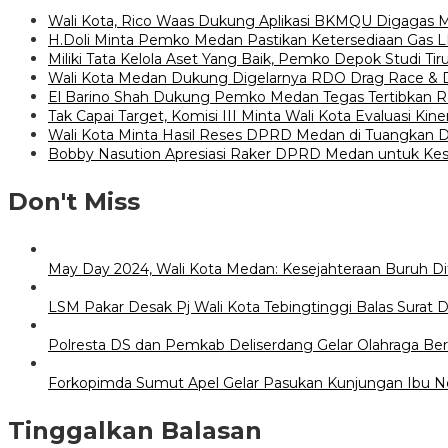
Wali Kota, Rico Waas Dukung Aplikasi BKMQU Digagas
H.Doli Minta Pemko Medan Pastikan Ketersediaan Gas 
Miliki Tata Kelola Aset Yang Baik, Pemko Depok Studi T
Wali Kota Medan Dukung Digelarnya RDO Drag Race & 
El Barino Shah Dukung Pemko Medan Tegas Tertibkan 
Tak Capai Target, Komisi III Minta Wali Kota Evaluasi Ki
Wali Kota Minta Hasil Reses DPRD Medan di Tuangkan
Bobby Nasution Apresiasi Raker DPRD Medan untuk Kes
Don't Miss
May Day 2024, Wali Kota Medan: Kesejahteraan Buruh Di
LSM Pakar Desak Pj Wali Kota Tebingtinggi Balas Surat
Polresta DS dan Pemkab Deliserdang Gelar Olahraga Be
Forkopimda Sumut Apel Gelar Pasukan Kunjungan Ibu N
Tinggalkan Balasan