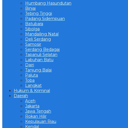
Humbang Hasundutan
Binjai
Tebing Tinggi
Padang Sidempuan
Batubara
Sibolga
Mandailing Natal
Deli Serdang
Samosir
Serdang Bedagai
Tapanuli Selatan
Labuhan Batu
Dairi
Tanjung Balai
Paluta
Toba
Langkat
Hukum & Kriminal
Daerah
Aceh
Jakarta
Jawa Tengah
Rokan Hilir
Kepulauan Riau
Kendal