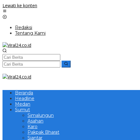
Lewati ke konten
Redaksi
Tentang Kami
Beranda
Headline
Medan
Sumut
Simalungun
Asahan
Karo
Pakpak Bharat
Siantar