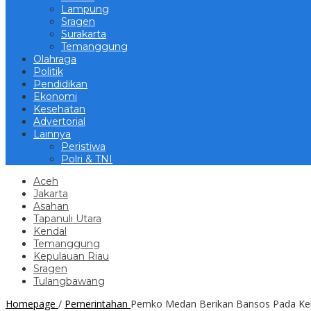
Lampung
Sragen
Surakarta
Temanggung
Olahraga
Politik
Pendidikan
Ekonomi
Kesehatan
Advertorial
Lainnya
Peristiwa
Polri & TNI
Aceh
Jakarta
Asahan
Tapanuli Utara
Kendal
Temanggung
Kepulauan Riau
Sragen
Tulangbawang
Homepage
/
Pemerintahan
Pemko Medan Berikan Bansos Pada Kelu