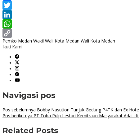
Facebook
Twitter
LinkedIn
WhatsApp
Pemko Medan
Wakil Wali Kota Medan
Wali Kota Medan
Copy
Ikuti Kami
Link
Navigasi pos
Pos sebelumnya
Bobby Nasution Tunjuk Gedung P4TK dan Ex Hotel 
Pos berikutnya
PT Toba Pulp Lestari Kemitraan Masyarakat Adat di
Related Posts