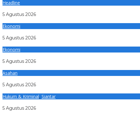
Headline
LLDikti Siap Usut Dugaan Pemotongan Honor Ratusan Dose
5 Agustus 2026
Ekonomi
OJK Perkuat Organisasi, Hernawan Bekti Sasongko Lantik Dua 
5 Agustus 2026
Ekonomi
OJK Perkuat Sinergi Berantas Scam dan Keuangan Ilegal Lewa
5 Agustus 2026
Asahan
Pemkab Asahan Dukung Program Ketahanan Pangan Lapas 
5 Agustus 2026
Hukum & Kriminal
,
Siantar
Informasi Warga, Polres Pematangsiantar Tangkap Terduga Pe
5 Agustus 2026
LLDikti Siap Usut Dugaan Pemotongan Honor Ratusan Dose
OJK Perkuat Organisasi, Hernawan Bekti Sasongko Lantik Dua 