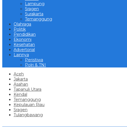
Lampung
Sragen
Surakarta
Temanggung
Olahraga
Politik
Pendidikan
Ekonomi
Kesehatan
Advertorial
Lainnya
Peristiwa
Polri & TNI
Aceh
Jakarta
Asahan
Tapanuli Utara
Kendal
Temanggung
Kepulauan Riau
Sragen
Tulangbawang