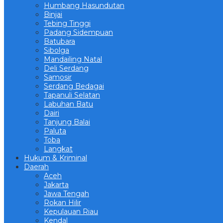
Humbang Hasundutan
Binjai
Tebing Tinggi
Padang Sidempuan
Batubara
Sibolga
Mandailing Natal
Deli Serdang
Samosir
Serdang Bedagai
Tapanuli Selatan
Labuhan Batu
Dairi
Tanjung Balai
Paluta
Toba
Langkat
Hukum & Kriminal
Daerah
Aceh
Jakarta
Jawa Tengah
Rokan Hilir
Kepulauan Riau
Kendal